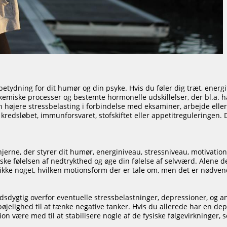
betydning for dit humør og din psyke. Hvis du føler dig træt, energi
kemiske processer og bestemte hormonelle udskillelser, der bl.a. h
en højere stressbelasting i forbindelse med eksaminer, arbejde el
f kredsløbet, immunforsvaret, stofskiftet eller appetitreguleringen. D
 hjerne, der styrer dit humør, energiniveau, stressniveau, motivat
ndske følelsen af nedtrykthed og øge din følelse af selvværd. Alen
 ikke noget, hvilken motionsform der er tale om, men det er nødven
dygtig overfor eventuelle stressbelastninger, depressioner, og ang
øjelighed til at tænke negative tanker. Hvis du allerede har en depr
n være med til at stabilisere nogle af de fysiske følgevirkninger, s