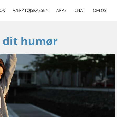
OX
VÆRKTØJSKASSEN
APPS
CHAT
OM OS
 dit humør