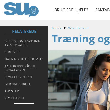
BRUG FOR HJÆLP?
FAKTAB
Forside
Mental helbred
RELATEREDE
Træning og
DEPRESSION: HVAD KAN
JEG SELV GØRE
STRESS ER
TRÆNING OG DIT HUMØR
JEG HAR IKKE RÅD TIL
PSYKOLOGEN
PSYKOLOGEN KAN
LÆR OM PSYKOSE
ANGST ER
STØT EN VEN