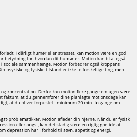
forladt, i dårligt humør eller stresset, kan motion være en god
ar betydning for, hvordan dit humør er. Motion kan bl.a. også
ler i sociale sammenhænge. Motion forbedrer også kroppens
in psykiske og fysiske tilstand er ikke to forskellige ting, men
ion og koncentration. Derfor kan motion flere gange om ugen være
e det faktum, at du gennemfører dine planlagte motionsdage kan
digt, at du bliver forpustet i minimum 20 min. to gange om
st-problematikker. Motion afleder din hjerne. Når du er fysisk
ession eller angst, kan det stadig være en rigtig god idé at
om depression har i forhold til søvn, appetit og energi.