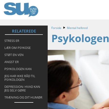
Forside
Mental helbred
RELATEREDE
Psykologen
STRESS ER
LÆR OM PSYKOSE
STØT EN VEN
ANGST ER
PSYKOLOGEN KAN
JEG HAR IKKE RÅD TIL
PSYKOLOGEN
DEPRESSION: HVAD KAN
JEG SELV GØRE
TRÆNING OG DIT HUMØR