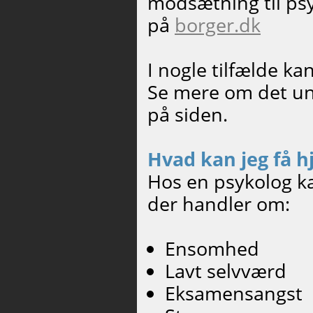
modsætning til psyk
på
borger.dk
I nogle tilfælde ka
Se mere om det und
på siden.
Hvad kan jeg få hj
Hos en psykolog kan
der handler om:
Ensomhed
Lavt selvværd
Eksamensangst