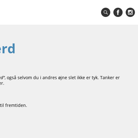
ærd
ed"
, også selvom du i andres øjne slet ikke er tyk. Tanker er
er.
til fremtiden.