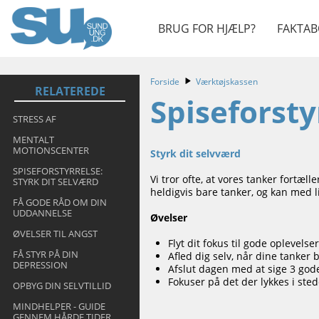
BRUG FOR HJÆLP?
FAKTAB
Forside
Værktøjskassen
RELATEREDE
Spiseforsty
STRESS AF
MENTALT
MOTIONSCENTER
Styrk dit selvværd
SPISEFORSTYRRELSE:
Vi tror ofte, at vores tanker fortæ
STYRK DIT SELVÆRD
heldigvis bare tanker, og kan med 
FÅ GODE RÅD OM DIN
UDDANNELSE
Øvelser
ØVELSER TIL ANGST
Flyt dit fokus til gode oplevels
FÅ STYR PÅ DIN
Afled dig selv, når dine tanker 
DEPRESSION
Afslut dagen med at sige 3 gode 
Fokuser på det der lykkes i stede
OPBYG DIN SELVTILLID
MINDHELPER - GUIDE
GENNEM HÅRDE TIDER