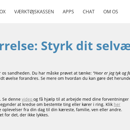
OX
VÆRKTØJSKASSEN
APPS
CHAT
OM OS
rrelse: Styrk dit selv
ller os sandheden. Du har måske prøvet at tænke:
"Hvor er jeg tyk og f
lidt øvelse forandres. Se mere om hvordan du kan gøre det herund
er. Se denne
video
og få hjælp til at arbejde med dine forventninger 
begynder at kredse om bestemte ting eller kører i ring. Klik
her
oplevelser fra din dag til din kæreste, familie, ven eller andre.
t for det, der ikke lykkes.