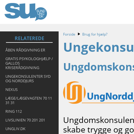
Forside
Brug for hjælp?
RELATEREDE
Ungekonsul
ÅBEN RÅDGIVNING ER
GRATIS PSYKOLOGHJÆLP /
Ungdomskons
GALLOS
KRISERÅDGIVNING
UNGEKONSULENTER SYD
OG NORDDJURS
NEXUS
LÆGE/LÆGEVAGTEN 70 11
31 31
RING 112
Ungdomskonsulente
LIVSLINIEN 70 201 201
skabe trygge og go
UNGLIV.DK