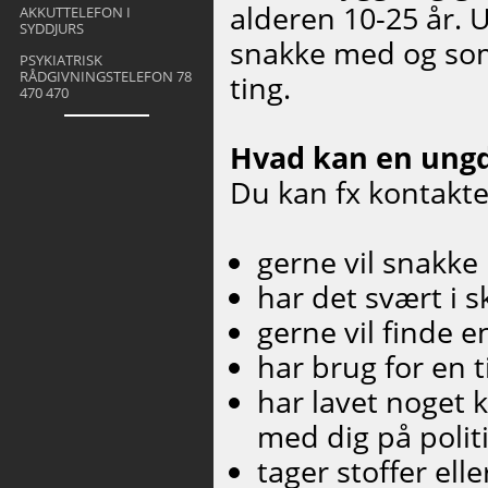
alderen 10-25 år.
AKKUTTELEFON I
SYDDJURS
snakke med og som
PSYKIATRISK
RÅDGIVNINGSTELEFON 78
ting.
470 470
Hvad kan en ung
Du kan fx kontakt
gerne vil snakk
har det svært i 
gerne vil finde en
har brug for en 
har lavet noget k
med dig på polit
tager stoffer ell