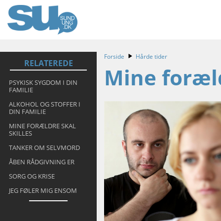
Forside
Hårde tider
RELATEREDE
Mine foræld
PSYKISK SYGDOM I DIN
FAMILIE
ALKOHOL OG STOFFER I
DIN FAMILIE
MINE FORÆLDRE SKAL
SKILLES
TANKER OM SELVMORD
ÅBEN RÅDGIVNING ER
SORG OG KRISE
JEG FØLER MIG ENSOM