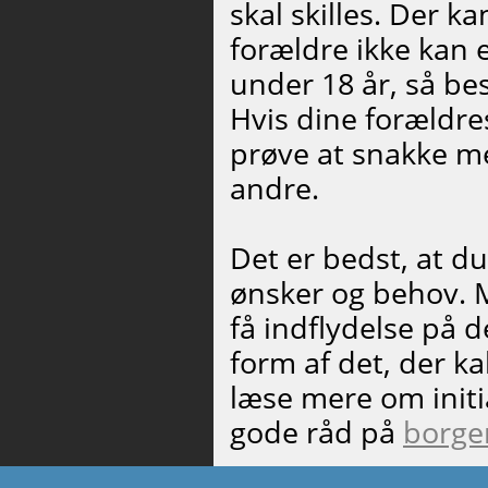
skal skilles. Der k
forældre ikke kan 
under 18 år, så be
Hvis dine forældre
prøve at snakke me
andre.
Det er bedst, at d
ønsker og behov. Mn
få indflydelse på d
form af det, der ka
læse mere om initi
gode råd på
borge